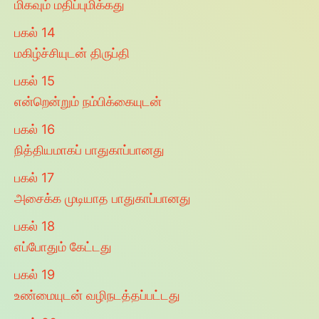
மிகவும் மதிப்புமிக்கது
பகல்
14
மகிழ்ச்சியுடன் திருப்தி
பகல்
15
என்றென்றும் நம்பிக்கையுடன்
பகல்
16
நித்தியமாகப் பாதுகாப்பானது
பகல்
17
அசைக்க முடியாத பாதுகாப்பானது
பகல்
18
எப்போதும் கேட்டது
பகல்
19
உண்மையுடன் வழிநடத்தப்பட்டது