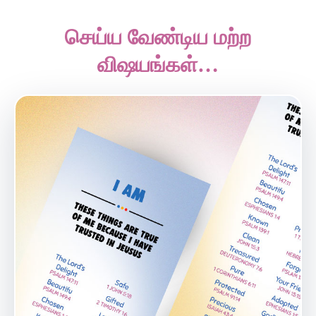
செய்ய வேண்டிய மற்ற
விஷயங்கள்…