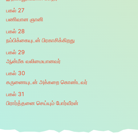
பகல்
27
பணிவான ஞானி
பகல்
28
நம்பிக்கையுடன் பிரகாசிக்கிறது
பகல்
29
ஆன்மீக வலிமையானவர்
பகல்
30
கருணையுடன் அக்கறை கொண்டவர்
பகல்
31
பிரார்த்தனை செய்யும் போர்வீரன்