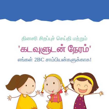
தினசரி சிறப்புச் செய்தி மற்றும்
'கடவுளுடன் நேரம்'
எங்கள் 2BC சாம்பியன்களுக்காக!