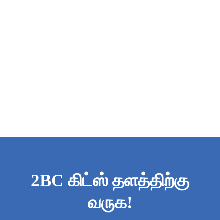
2BC கிட்ஸ் தளத்திற்கு
வருக!