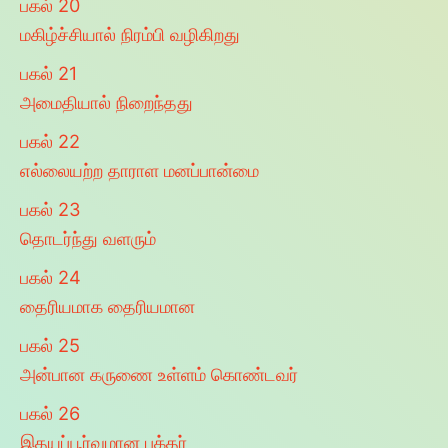
பகல்
20
மகிழ்ச்சியால் நிரம்பி வழிகிறது
பகல்
21
அமைதியால் நிறைந்தது
பகல்
22
எல்லையற்ற தாராள மனப்பான்மை
பகல்
23
தொடர்ந்து வளரும்
பகல்
24
தைரியமாக தைரியமான
பகல்
25
அன்பான கருணை உள்ளம் கொண்டவர்
பகல்
26
இதயப்பூர்வமான பக்தர்