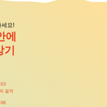
세요!
안에
상기
일
03
의 걸작
일
06