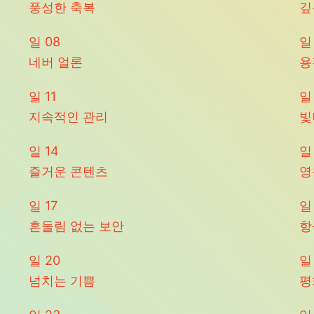
풍성한 축복
깊
일
08
네버 얼론
용
일
11
지속적인 관리
빛
일
14
즐거운 콘텐츠
영
일
17
흔들림 없는 보안
항
일
20
넘치는 기쁨
평