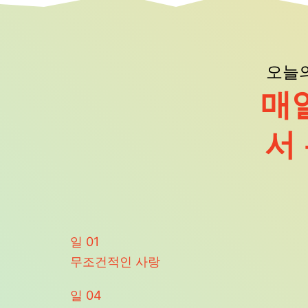
오늘
매
서
일
01
무조건적인 사랑
일
04