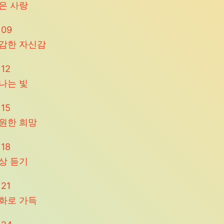
은 사랑
일
09
감한 자신감
일
12
나는 빛
일
15
원한 희망
일
18
상 듣기
일
21
화로 가득