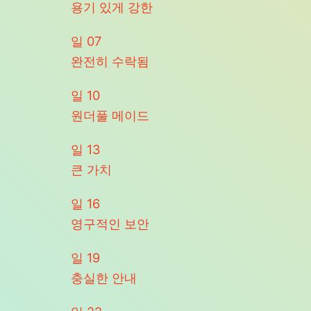
용기 있게 강한
일
07
완전히 수락됨
일
10
원더풀 메이드
일
13
큰 가치
일
16
영구적인 보안
일
19
충실한 안내