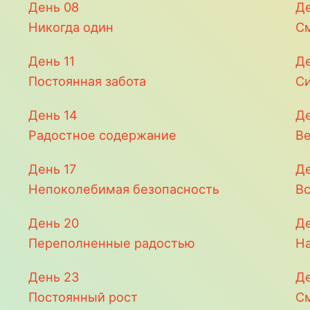
День
08
Д
Никогда один
С
День
11
Д
Постоянная забота
С
День
14
Д
Радостное содержание
В
День
17
Д
Непоколебимая безопасность
В
День
20
Д
Переполненные радостью
Н
День
23
Д
Постоянный рост
С