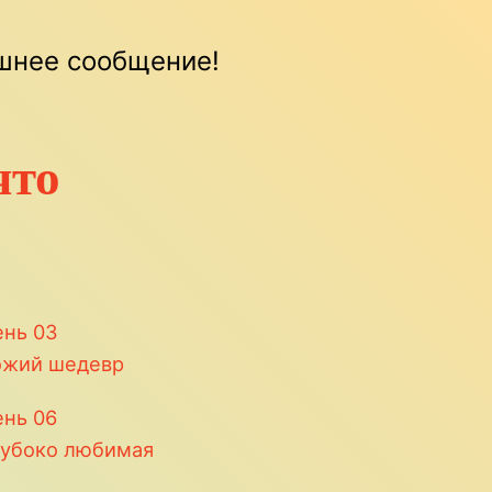
яшнее сообщение!
что
ень
03
ожий шедевр
ень
06
лубоко любимая