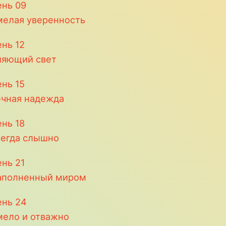
ень
09
мелая уверенность
ень
12
ияющий свет
ень
15
ечная надежда
ень
18
сегда слышно
ень
21
аполненный миром
ень
24
мело и отважно