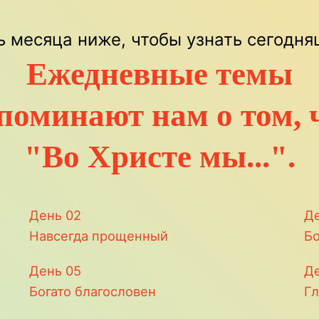
 месяца ниже, чтобы узнать сегодн
Ежедневные темы
поминают нам о том, 
"Во Христе мы...".
День
02
Д
Навсегда прощенный
Б
День
05
Д
Богато благословен
Г