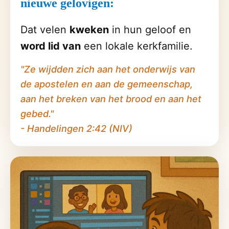
nieuwe gelovigen:
Dat velen
kweken
in hun geloof en
word lid van
een lokale kerkfamilie.
"Ze wijdden zich aan het onderwijs van
de apostelen en aan de gemeenschap,
aan het breken van het brood en aan het
gebed."
- Handelingen 2:42 (NIV)