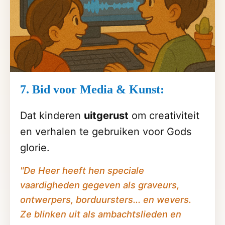
7. Bid voor Media & Kunst:
Dat kinderen
uitgerust
om creativiteit
en verhalen te gebruiken voor Gods
glorie.
"De Heer heeft hen speciale
vaardigheden gegeven als graveurs,
ontwerpers, borduursters... en wevers.
Ze blinken uit als ambachtslieden en