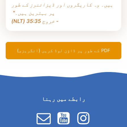
ہیں۔ وہ کاریگروں اور ڈیزائنرز کے طور
پر بہترین ہیں۔"
- خروج 35:35 (NLT)
PDF کے طور پر ڈاؤن لوڈ کریں (انگریزی)
رابطے میں رہنا