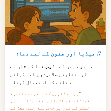
7. میڈیا اور فنون کے لیے دعا:
وہ بچے ہوں گے۔
لیس
خدا کی شان کے
لیے تخلیقی صلاحیتوں اور کہانی
سنانے کا استعمال کرنا۔
"رب نے انہیں کندہ کرنے والوں،
ڈیزائنرز، کڑھائی کرنے والے... اور
بُنکر کے طور پر خاص مہارتیں عطا کی