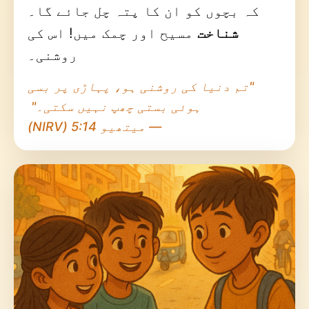
کہ بچوں کو ان کا پتہ چل جائے گا۔
شناخت
مسیح اور چمک میں! اس کی
روشنی۔
"تم دنیا کی روشنی ہو، پہاڑی پر بسی
ہوئی بستی چھپ نہیں سکتی۔"
— میتھیو 5:14 (NIRV)