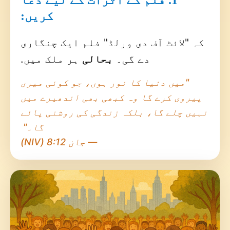
کریں:
کہ "لائٹ آف دی ورلڈ" فلم ایک چنگاری
دے گی۔
بحالی
ہر ملک میں.
"میں دنیا کا نور ہوں، جو کوئی میری
پیروی کرے گا وہ کبھی بھی اندھیرے میں
نہیں چلے گا، بلکہ زندگی کی روشنی پائے
گا۔"
— جان 8:12 (NIV)