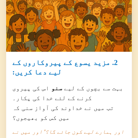
2. مزید یسوع کے پیروکاروں کے
لیے دعا کریں:
بہت سے بچوں کے لیے
سنو
اس کی پیروی
کرنے کے لئے خدا کی پکار۔
تب میں نے خداوند کی آواز سنی کہ
میں کس کو بھیجوں؟
اور ہمارے لیے کون جائے گا؟' اور میں نے