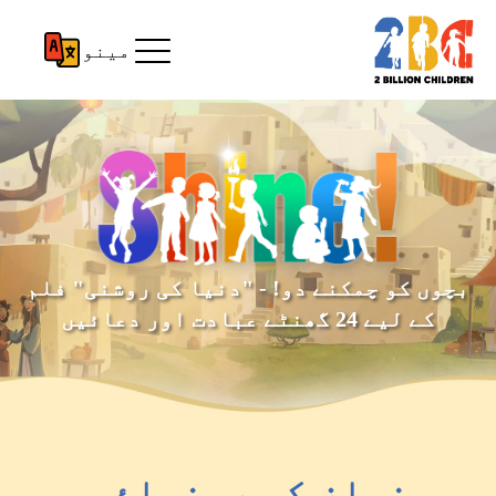
مینو
بچوں کو چمکنے دو! - "دنیا کی روشنی" فلم
کے لیے 24 گھنٹے عبادت اور دعائیں
نماز کی رہنمائی