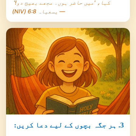
کہا، 'میں حاضر ہوں۔ مجھے بھیج دو!'
— یسعیاہ 6:8 (NIV)
3. ہر جگہ بچوں کے لیے دعا کریں: