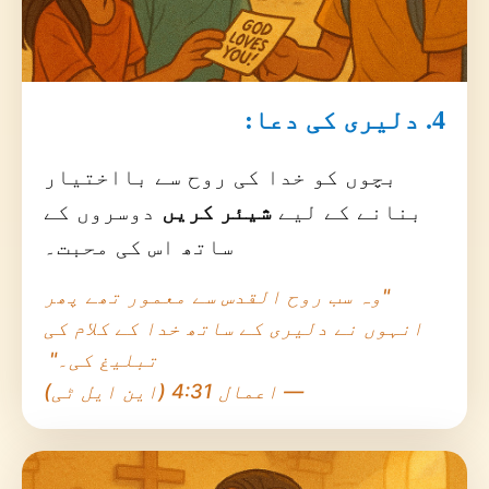
4. دلیری کی دعا:
بچوں کو خدا کی روح سے بااختیار
بنانے کے لیے
شیئر کریں
دوسروں کے
ساتھ اس کی محبت۔
"وہ سب روح القدس سے معمور تھے پھر
انہوں نے دلیری کے ساتھ خدا کے کلام کی
تبلیغ کی۔"
— اعمال 4:31 (این ایل ٹی)