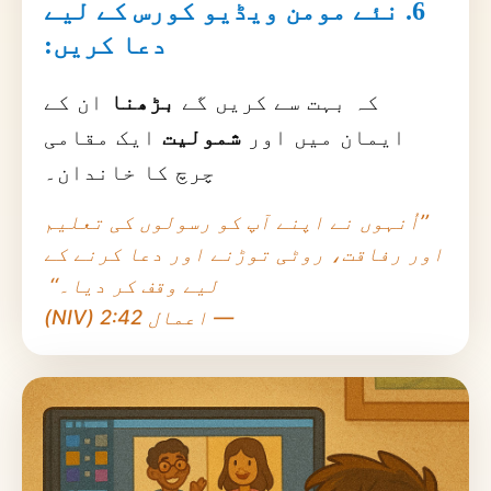
6. نئے مومن ویڈیو کورس کے لیے
دعا کریں:
کہ بہت سے کریں گے
بڑھنا
ان کے
ایمان میں اور
شمولیت
ایک مقامی
چرچ کا خاندان۔
’’اُنہوں نے اپنے آپ کو رسولوں کی تعلیم
اور رفاقت، روٹی توڑنے اور دعا کرنے کے
لیے وقف کر دیا۔‘‘
— اعمال 2:42 (NIV)