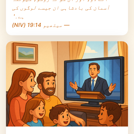
آسمان کی بادشاہی ان جیسے لوگوں کی
ہے۔'
— میتھیو 19:14 (NIV)