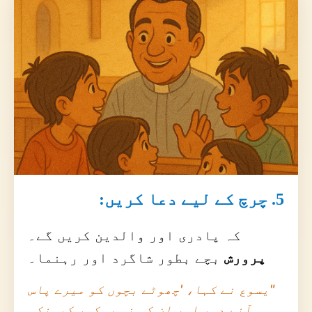
5. چرچ کے لیے دعا کریں:
کہ پادری اور والدین کریں گے۔
پرورش
بچے بطور شاگرد اور رہنما۔
"یسوع نے کہا، 'چھوٹے بچوں کو میرے پاس
آنے دو، اور ان کو نہ روکو، کیونکہ