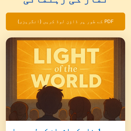
PDF کے طور پر ڈاؤن لوڈ کریں (انگریزی)
1. فلم کے اثرات کے لیے دعا