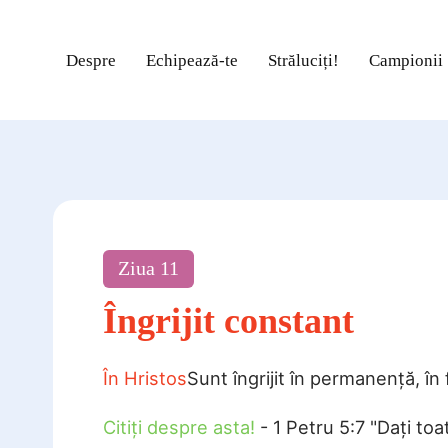
Despre
Echipează-te
Străluciți!
Campionii
Ziua
11
Îngrijit constant
În Hristos
Sunt îngrijit în permanență, în 
Citiți despre asta!
- 1 Petru 5:7 "Dați toate