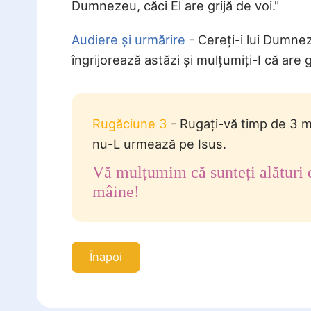
Dumnezeu, căci El are grijă de voi."
Audiere și urmărire
- Cereți-i lui Dumnez
îngrijorează astăzi și mulțumiți-I că are g
Rugăciune 3
- Rugați-vă timp de 3 
nu-L urmează pe Isus.
Vă mulțumim că sunteți alături 
mâine!
Înapoi