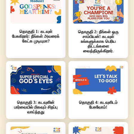
தொகுதி 1: கடவுள்
தொகுதி 2: நீங்கள் ஒரு
பேசுகிறார்: நீங்கள் அவரைக்
சாம்பியன்! கடவுள்
கேட்க முடியுமா?
உங்களுக்காக பெரிய
திட்டங்களை
வைத்திருக்கிறார்.
தொகுதி 3: கடவுளின்
தொகுதி 4: கடவுளிடம்
பார்வையில் மிகவும் சிறப்பு
பேசுவோம்!
வாய்ந்தது