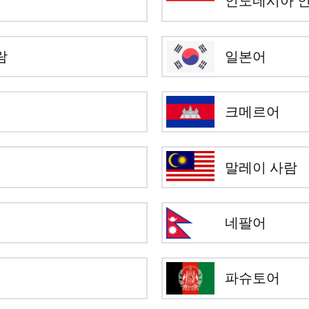
인도네시아 
람
일본어
크메르어
말레이 사람
네팔어
파슈토어