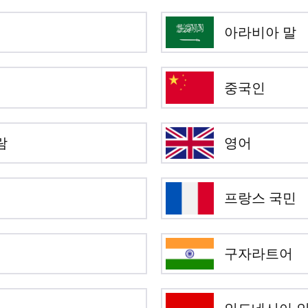
아라비아 말
중국인
람
영어
프랑스 국민
구자라트어