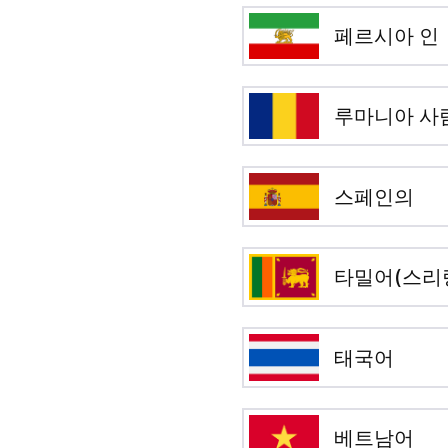
페르시아 인
루마니아 사
스페인의
타밀어(스리
태국어
베트남어