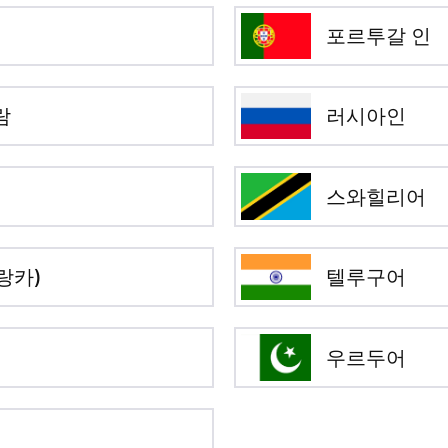
포르투갈 인
람
러시아인
스와힐리어
랑카)
텔루구어
우르두어