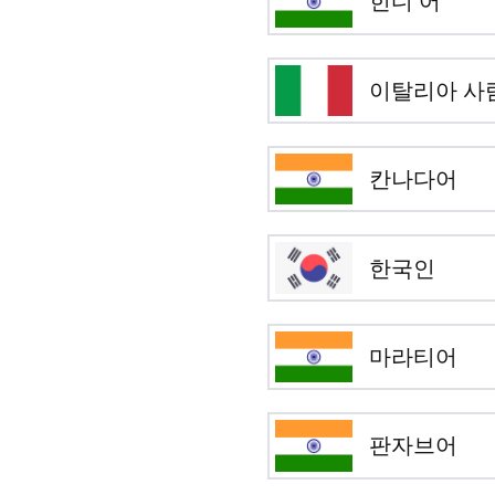
힌디 어
이탈리아 사
칸나다어
한국인
마라티어
판자브어