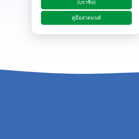
(บราซิล)
คู่มือสวดมนต์