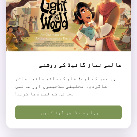
عالمی نماز گائیڈ کی روشنی
ہر عمر کے لیے؛ فلم کے ساتھ ساتھ نجات،
شاگردی، تخلیقی صلاحیتوں اور عالمی
بحالی کے لیے دعا کریں!
یہاں سے ڈاؤن لوڈ کریں۔