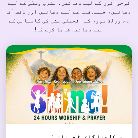
نوجوانوں کے لیے دعائیں، مشرق وسطیٰ کے لیے
دعائیں، جیسس فلم کے لیے دعائیں اور لائف آف
دی ورلڈ مووی کے انجیلی مشن کی کامیابی کے
لیے دعائیں شامل کرے گا!
چمک! دعا گائیڈ - برازیل