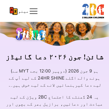
مینو
شائن! جون ۲۰۲۶ دعا گائیڈز
ہم 9 جون 2026 (دوپہر 12:00 بجے MYT سے)
ہونے والے اگلے 24HR SHINE کے لیے آپ کے
لیے دعا کیرہنمائیں لانے کے لیے خوش ہیں۔.
یہ 24 گھنٹے کا اجتماع 2BC ویژن کے لیے
عبادت اور دعائیں، برازیل بھر کے بچوں اور