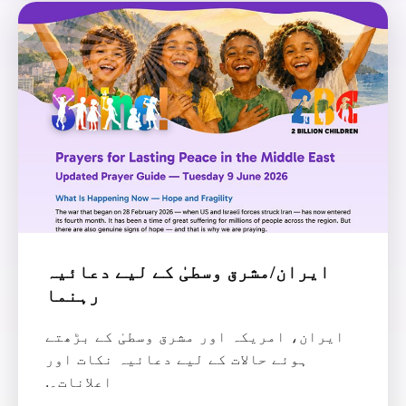
ایران/مشرق وسطیٰ کے لیے دعائیہ
رہنما
ایران، امریکہ اور مشرق وسطیٰ کے بڑھتے
ہوئے حالات کے لیے دعائیہ نکات اور
اعلانات۔.