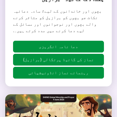
بچوں اور خاندانوں کے لیے؛ سادہ دعائیہ
نکات جو بچوں کو برازیل کو متاثر کرنے
والے بچوں اور نوجوانوں اور مسائل کے
لیے دعا کرنے میں مدد کرتے ہیں۔.
دعا نامہ انگریزی
نماز کی گائیڈ پرتگالی (برازیل)
رہنمائے نماز انڈونیشیائی