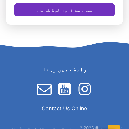
یہاں سے ڈاؤن لوڈ کریں۔
رابطے میں رہنا
Contact Us Online
کاپی رائٹ © 2026 2 بلین بچے۔ جملہ حقوق محفوظ ہیں۔.