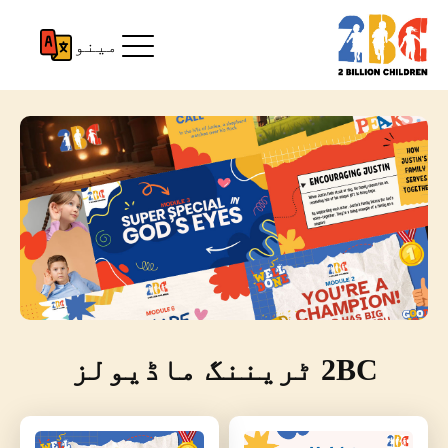
مینو
2BC ٹریننگ ماڈیولز