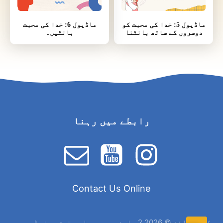
ماڈیول 5: خدا کی محبت کو
ماڈیول 6: خدا کی محبت
دوسروں کے ساتھ بانٹنا
بانٹیں۔
رابطے میں رہنا
Contact Us Online
کاپی رائٹ © 2026 2 بلین بچے۔ جملہ حقوق محفوظ ہیں۔.